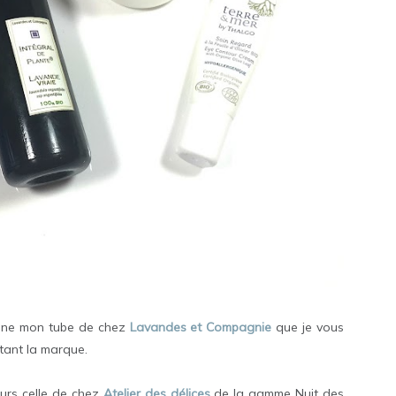
mine mon tube de chez
Lavandes et Compagnie
que je vous
utant la marque.
ours celle de chez
Atelier des délices
de la gamme Nuit des