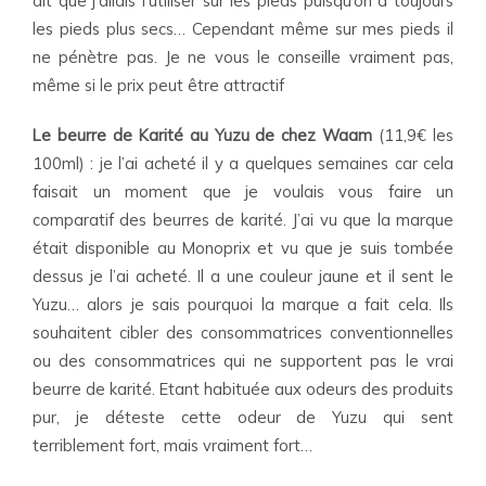
dit que j’allais l’utiliser sur les pieds puisqu’on a toujours
les pieds plus secs… Cependant même sur mes pieds il
ne pénètre pas. Je ne vous le conseille vraiment pas,
même si le prix peut être attractif
Le beurre de Karité au Yuzu de chez Waam
(11,9€ les
100ml) : je l’ai acheté il y a quelques semaines car cela
faisait un moment que je voulais vous faire un
comparatif des beurres de karité. J’ai vu que la marque
était disponible au Monoprix et vu que je suis tombée
dessus je l’ai acheté. Il a une couleur jaune et il sent le
Yuzu… alors je sais pourquoi la marque a fait cela. Ils
souhaitent cibler des consommatrices conventionnelles
ou des consommatrices qui ne supportent pas le vrai
beurre de karité. Etant habituée aux odeurs des produits
pur, je déteste cette odeur de Yuzu qui sent
terriblement fort, mais vraiment fort…