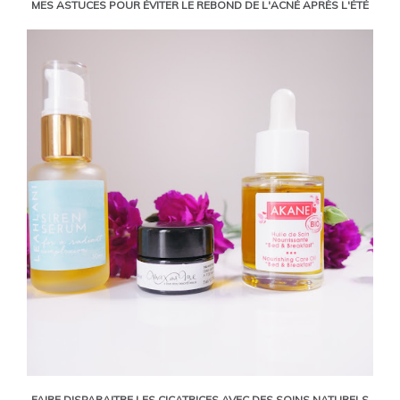
MES ASTUCES POUR ÉVITER LE REBOND DE L'ACNÉ APRÈS L'ÉTÉ
FAIRE DISPARAITRE LES CICATRICES AVEC DES SOINS NATURELS