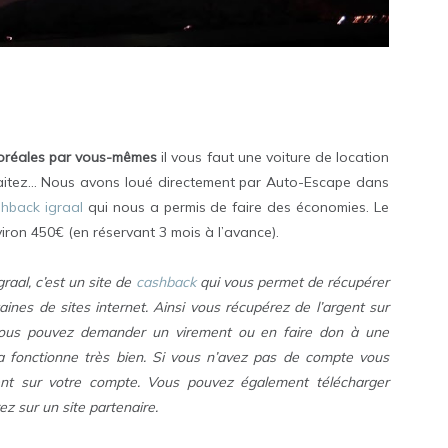
boréales par vous-mêmes
il vous faut une voiture de location
aitez… Nous avons loué directement par Auto-Escape dans
shback igraal
qui nous a permis de faire des économies. Le
viron 450€ (en réservant 3 mois à l’avance).
graal, c’est un site de
cashback
qui vous permet de récupérer
es de sites internet. Ainsi vous récupérez de l’argent sur
ous pouvez demander un virement ou en faire don à une
ela fonctionne très bien. Si vous n’avez pas de compte vous
nt sur votre compte. Vous pouvez également télécharger
ez sur un site partenaire.