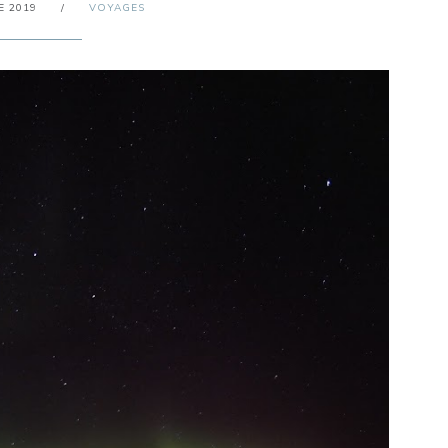
E 2019
/
VOYAGES