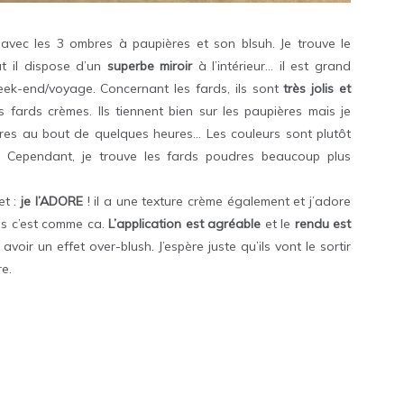
 avec les 3 ombres à paupières et son blsuh. Je trouve le
ut il dispose d’un
superbe miroir
à l’intérieur… il est grand
eek-end/voyage. Concernant les fards, ils sont
très jolis et
s fards crèmes. Ils tiennent bien sur les paupières mais je
ères au bout de quelques heures… Les couleurs sont plutôt
e. Cependant, je trouve les fards poudres beaucoup plus
et :
je l’ADORE
! il a une texture crème également et j’adore
ais c’est comme ca.
L’application est agréable
et le
rendu est
voir un effet over-blush. J’espère juste qu’ils vont le sortir
e.