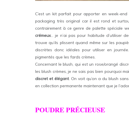
C’est un kit parfait pour apporter en week-end
packaging très original car il est rond et surto
contrairement à ce genre de palette spéciale w
crémeux
… je n’ai pas pour habitude d’utiliser de
trouve qu’ils plissent quand même sur les paupi
discrètes donc idéales pour utiliser en journé
pigmentés que les fards crèmes.
Concernant le blush, qui est un rose/orangé discr
les blush crèmes, je ne sais pas bien pourquoi m
discret et élégant
. On voit qu’on a du blush sans a
en collection permanente maintenant que je l’ador
POUDRE PRÉCIEUSE