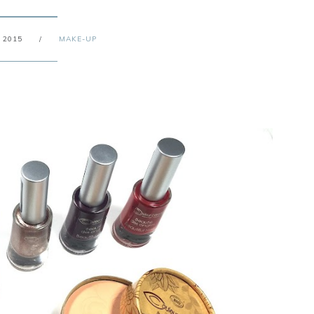
 2015
/
MAKE-UP